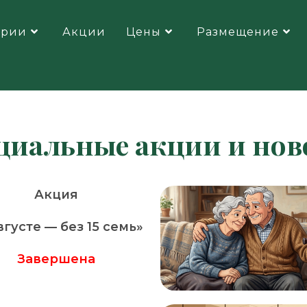
ории
Акции
Цены
Размещение
циальные акции и нов
Акция
вгусте — без 15 семь»
Завершена