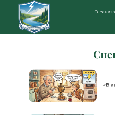
О санат
TravelLine
Спе
«В а